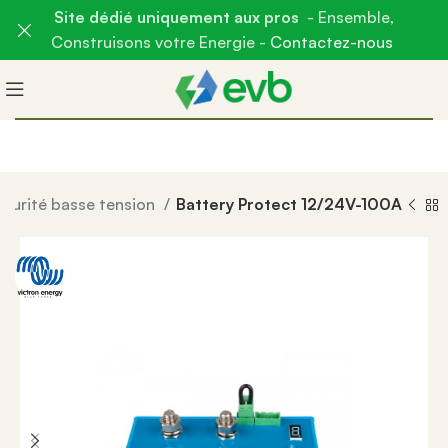
Site dédié uniquement aux pros
- Ensemble,
Construisons votre Energie -
Contactez-nous
curité basse tension
Battery Protect 12/24V-100A