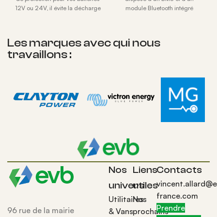
12V ou 24V, il évite la décharge
module Bluetooth intégré
profonde des batteries.
permettant de suivre l'état de
charge de la batterie via
l'application, disponible sur iOS
Les marques avec qui nous
et Android. Chauffage des
travaillons :
cellules par temps froid, IP67,
jusqu'à 6000 Cycles de durée
de vie. 521*280*235mm, 40kg
Fiche Produit
Batteries EVB
Nos
Liens
Contacts
vincent.allard@
univers
utiles
france.com
Utilitaires
Nos
Prendre
96 rue de la mairie
& Vans
prochains