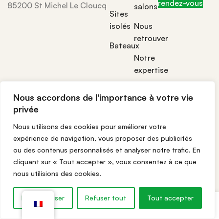
rendez-vous
85200 St Michel Le Cloucq
salons
Sites
isolés
Nous
retrouver
Bateaux
Notre
expertise
CGV,
Nous accordons de l'importance à votre vie
CGU &
privée
Livraisons
Nous utilisons des cookies pour améliorer votre
expérience de navigation, vous proposer des publicités
Géré par Konekta - Agence web Pays-Basque
ou des contenus personnalisés et analyser notre trafic. En
-
Politique de confidentialité
cliquant sur « Tout accepter », vous consentez à ce que
nous utilisions des cookies.
Personnaliser
Refuser tout
Tout accepter
Les cookies nous permettent de vous offrir des
outique
Mes favoris
Mon compte
fonctionnalités utiles et de mesurer les