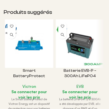
Produits suggérés
Smart
Batterie EVB-P –
BatteryProtect
300Ah LiFePO4
12/24V-100A
Bluetooth
Victron
EVB
Se connecter pour
Se connecter pour
voir les prix
voir les prix
Le Smart BatteryProtect de
La batterie LiFePo4 12V/300Ah
Victron Energy est un dispositif
a été développée par EVB, elle
de protection pour vos batteries
dispose d'un BMS et d'un