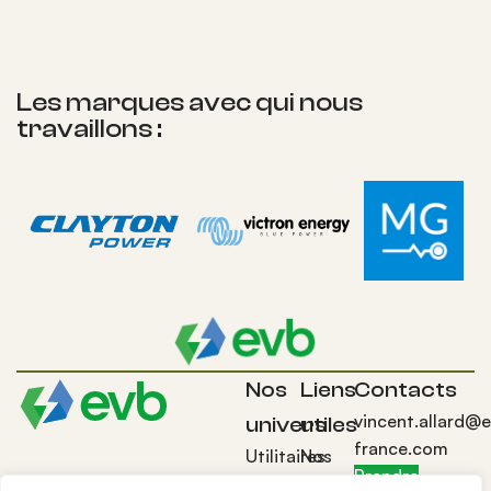
Les marques avec qui nous
travaillons :
Nos
Liens
Contacts
vincent.allard@
univers
utiles
france.com
Utilitaires
Nos
Prendre
96 rue de la mairie
& Vans
prochains