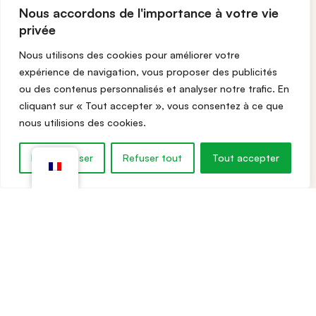
rendez-vous
85200 St Michel Le Cloucq
Nous accordons de l'importance à votre vie
salons
Sites
privée
isolés
Nous
Nous utilisons des cookies pour améliorer votre
retrouver
Bateaux
expérience de navigation, vous proposer des publicités
Notre
ou des contenus personnalisés et analyser notre trafic. En
expertise
cliquant sur « Tout accepter », vous consentez à ce que
nous utilisions des cookies.
CGV,
CGU &
Personnaliser
Refuser tout
Tout accepter
Livraisons
outique
Mes favoris
Mon compte
Géré par Konekta - Agence web Pays-Basque
-
Politique de confidentialité
Les cookies nous permettent de vous offrir des